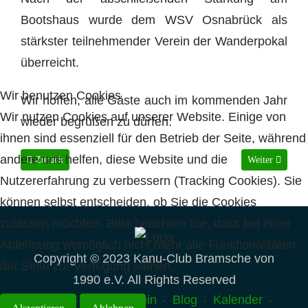
Bootshaus wurde dem WSV Osnabrück als
stärkster teilnehmender Verein der Wanderpokal
überreicht.
Wir benutzen Cookies
Wir hoffen, alle Gäste auch im kommenden Jahr
Wir nutzen Cookies auf unserer Website. Einige von
wieder begrüßen zu dürfen.
ihnen sind essenziell für den Betrieb der Seite, während
andere uns helfen, diese Website und die
Vorheriger Beitrag: Urkunde "Niedersachsenpreis für Bürgerengagement"
Nächster Beitr
Zurück
Weiter
Nutzererfahrung zu verbessern (Tracking Cookies). Sie
können selbst entscheiden, ob Sie die Cookies
zulassen möchten. Bitte beachten Sie, dass bei einer
Ablehnung womöglich nicht mehr alle Funktionalitäten
Copyright © 2023 Kanu-Club Bramsche von
der Seite zur Verfügung stehen.
1990 e.V. All Rights Reserved
Home
Unser Verein
Blog
Kalender