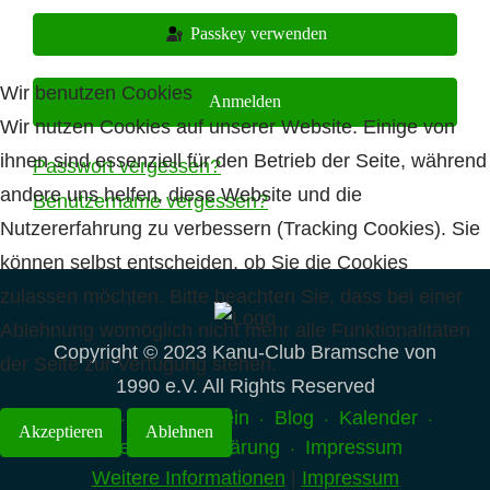
Passkey verwenden
Wir benutzen Cookies
Anmelden
Wir nutzen Cookies auf unserer Website. Einige von
ihnen sind essenziell für den Betrieb der Seite, während
Passwort vergessen?
andere uns helfen, diese Website und die
Benutzername vergessen?
Nutzererfahrung zu verbessern (Tracking Cookies). Sie
können selbst entscheiden, ob Sie die Cookies
zulassen möchten. Bitte beachten Sie, dass bei einer
Ablehnung womöglich nicht mehr alle Funktionalitäten
Copyright © 2023 Kanu-Club Bramsche von
der Seite zur Verfügung stehen.
1990 e.V. All Rights Reserved
Home
Unser Verein
Blog
Kalender
Akzeptieren
Ablehnen
Datenschutzerklärung
Impressum
Weitere Informationen
|
Impressum