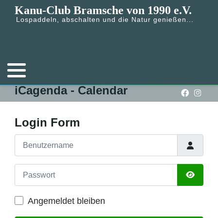
Kanu-Club Bramsche von 1990 e.V.
Lospaddeln, abschalten und die Natur genießen...
Die Satzung
Der Vorstand
Beiträge ab 2022
iCagenda - Calendar
Presseberichte
Login Form
Formulare
Benutzername
Passwort
Passwort
Angemeldet bleiben