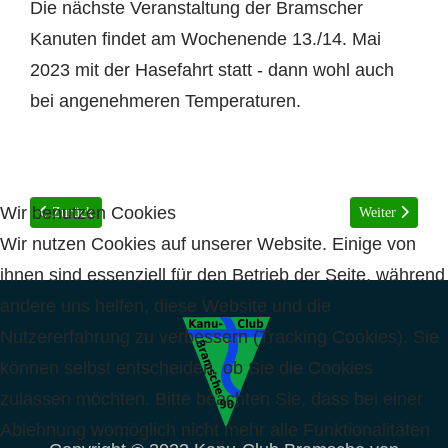
Die nächste Veranstaltung der Bramscher
Kanuten findet am Wochenende 13./14. Mai
2023 mit der Hasefahrt statt - dann wohl auch
bei angenehmeren Temperaturen.
Wir benutzen Cookies
Vorheriger Beitrag: QR Landingpage
Nächster Beitra
Zurück
Weiter
Wir nutzen Cookies auf unserer Website. Einige von
ihnen sind essenziell für den Betrieb der Seite, während
andere uns helfen, diese Website und die
Nutzererfahrung zu verbessern (Tracking Cookies). Sie
können selbst entscheiden, ob Sie die Cookies
zulassen möchten. Bitte beachten Sie, dass bei einer
Ablehnung womöglich nicht mehr alle Funktionalitäten